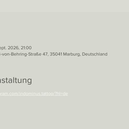
Sept. 2026, 21:00
l-von-Behring-Straße 47, 35041 Marburg, Deutschland
staltung
gram.com/indominus.tattoo/?hl=de