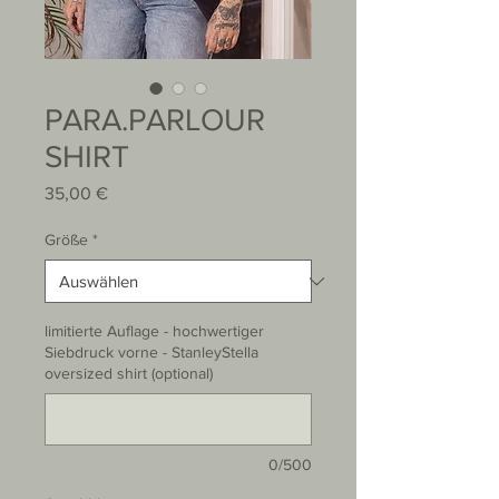
PARA.PARLOUR
SHIRT
Preis
35,00 €
Größe
*
limitierte Auflage - hochwertiger
Siebdruck vorne - StanleyStella
oversized shirt (optional)
0/500