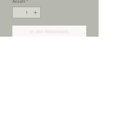
Anzahl
*
In den Warenkorb
Kontakt
✱
✱
+49 163 6315053
paradots_tattoo@posteo.de
Für Terminanfragen hier klicken
Cookies
Impressum